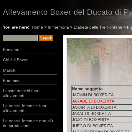
Allevamento Boxer del Ducato di Pa
You are here:
Home
>
In memoria
>
Etabeta delle Tre Fontane
> Fig
Benvenuti
Chi è il Boxer
Maschi
Femmine
Nome soggetto
I nostri maschi fuori
JAZMIN DI BOXERITA
allevamento
JARABE DI BOXERITA
Le nostre femmine fuori
JAKARTA DI BOXERITA
allevamento
JAKAL DI BOXERITA
JOJO DI BOXERITA
Le nostre femmine non più
in riproduzione
JUEGO DI BOXERITA