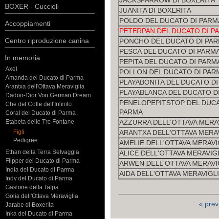
JACKSPARROW DI BOXERITA
BOXER - Cuccioli
JUANITA DI BOXERITA
POLDO DEL DUCATO DI PARM
Accoppiamenti
PETERPAN DEL DUCATO DI P
Centro riproduzione canina
PONCHO DEL DUCATO DI PA
PESCA DEL DUCATO DI PARM
In memoria
PEPITA DEL DUCATO DI PARM
Axel
POLLON DEL DUCATO DI PAR
Amanda del Ducato di Parma
PLAYABONITA DEL DUCATO D
Arantxa dell'Ottava Meraviglia
PLAYABLANCA DEL DUCATO D
Dadoo-Dior Von German Dream
PENELOPEPITSTOP DEL DUCA
Che del Colle dell'Infinito
PARMA
Coral del Ducato di Parma
Etabeta delle Tre Fontane
AZZURRA DELL'OTTAVA MERA
Figli
ARANTXA DELL'OTTAVA MERA
Pedigree
AMELIE DELL'OTTAVA MERAVI
Ethan della Terra Selvaggia
ALICE DELL'OTTAVA MERAVIG
Flipper del Ducato di Parma
ARWEN DELL'OTTAVA MERAVI
India del Ducato di Parma
AIDA DELL'OTTAVA MERAVIGL
Indy del Ducato di Parma
Gastone della Talpa
Golia dell'Ottava Meraviglia
« prev
Jarabe di Boxerita
Inka del Ducato di Parma