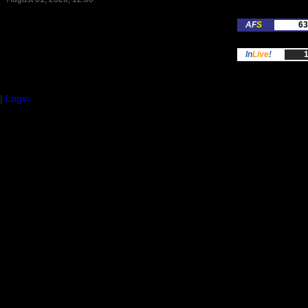
AF
S
63
In
Live
!
1
|
Login