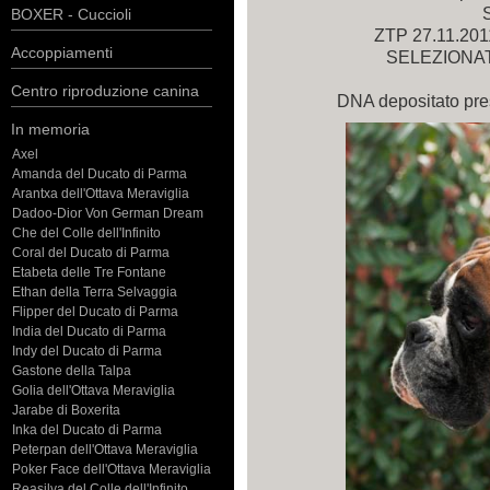
S
BOXER - Cuccioli
ZTP 27.11.201
Accoppiamenti
SELEZIONATA
Centro riproduzione canina
DNA depositato pr
In memoria
Axel
Amanda del Ducato di Parma
Arantxa dell'Ottava Meraviglia
Dadoo-Dior Von German Dream
Che del Colle dell'Infinito
Coral del Ducato di Parma
Etabeta delle Tre Fontane
Ethan della Terra Selvaggia
Flipper del Ducato di Parma
India del Ducato di Parma
Indy del Ducato di Parma
Gastone della Talpa
Golia dell'Ottava Meraviglia
Jarabe di Boxerita
Inka del Ducato di Parma
Peterpan dell'Ottava Meraviglia
Poker Face dell'Ottava Meraviglia
Reasilva del Colle dell'Infinito