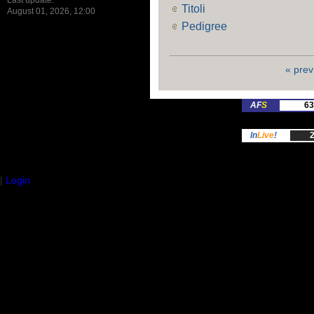
Last update:
Titoli
August 01, 2026, 12:00
Pedigree
« prev
AF
S
63
In
Live
!
2
|
Login