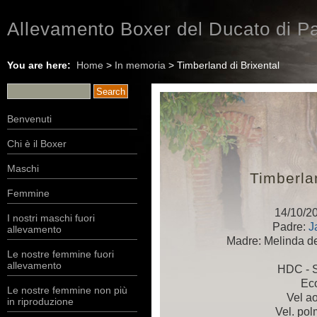
Allevamento Boxer del Ducato di Pa
You are here:
Home
>
In memoria
> Timberland di Brixental
Benvenuti
Chi è il Boxer
Maschi
Timberla
Femmine
14/10/2
I nostri maschi fuori
Padre:
J
allevamento
Madre: Melinda de
Le nostre femmine fuori
allevamento
HDC - S
Ec
Le nostre femmine non più
Vel ao
in riproduzione
Vel. po