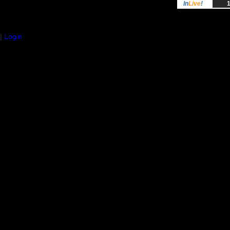
In
Live
!
1
|
Login