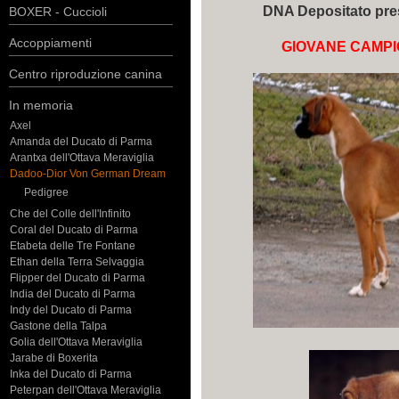
DNA Depositato pr
BOXER - Cuccioli
Accoppiamenti
GIOVANE CAMP
Centro riproduzione canina
In memoria
Axel
Amanda del Ducato di Parma
Arantxa dell'Ottava Meraviglia
Dadoo-Dior Von German Dream
Pedigree
Che del Colle dell'Infinito
Coral del Ducato di Parma
Etabeta delle Tre Fontane
Ethan della Terra Selvaggia
Flipper del Ducato di Parma
India del Ducato di Parma
Indy del Ducato di Parma
Gastone della Talpa
Golia dell'Ottava Meraviglia
Jarabe di Boxerita
Inka del Ducato di Parma
Peterpan dell'Ottava Meraviglia