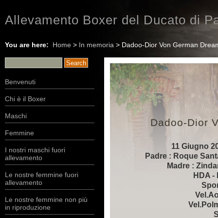
Allevamento Boxer del Ducato di Pa
You are here:
Home
>
In memoria
> Dadoo-Dior Von German Drea
Benvenuti
Chi è il Boxer
Maschi
Dadoo-Dior 
Femmine
11 Giugno 20
I nostri maschi fuori
Padre : Roque San
allevamento
Madre : Zinda
Le nostre femmine fuori
HDA - 
allevamento
Spon
Vel.Ao
Le nostre femmine non più
Vel.Pol
in riproduzione
S