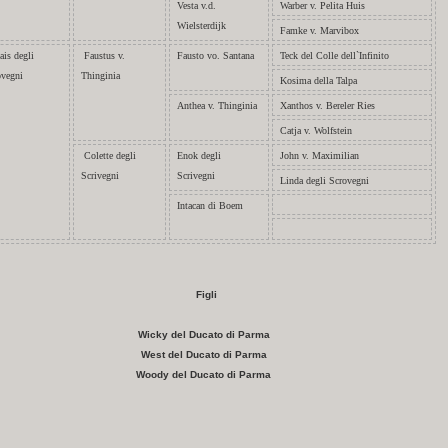
Vesta v.d.
Warber v. Pelita Huis
Wielsterdijk
Famke v. Marvibox
ais degli
Faustus v.
Fausto vo. Santana
Teck del Colle dell`Infinito
ovegni
Thinginia
Kosima della Talpa
Anthea v. Thinginia
Xanthos v. Bereler Ries
Catja v. Wolfstein
Colette degli
Enok degli
John v. Maximilian
Scrivegni
Scrivegni
Linda degli Scrovegni
Intacan di Boem
Figli
Wicky del Ducato di Parma
West del Ducato di Parma
Woody del Ducato di Parma