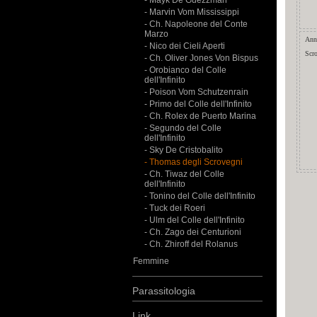
- Mayk De Guezzman
- Marvin Vom Mississippi
- Ch. Napoleone del Conte
Marzo
Ann
- Nico dei Cieli Aperti
Scr
- Ch. Oliver Jones Von Bispus
- Orobianco del Colle
dell'Infinito
- Poison Vom Schutzenrain
- Primo del Colle dell'Infinito
- Ch. Rolex de Puerto Marina
- Segundo del Colle
dell'Infinito
- Sky De Cristobalito
- Thomas degli Scrovegni
- Ch. Tiwaz del Colle
dell'Infinito
- Tonino del Colle dell'Infinito
- Tuck dei Roeri
- Ulm del Colle dell'Infinito
- Ch. Zago dei Centurioni
- Ch. Zhiroff del Rolanus
Femmine
Parassitologia
Link