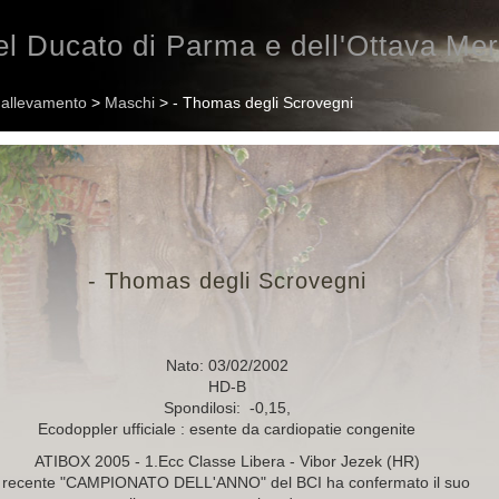
l Ducato di Parma e dell'Ottava Mer
n allevamento
>
Maschi
> - Thomas degli Scrovegni
- Thomas degli Scrovegni
Nato: 03/02/2002
HD-B
Spondilosi: -0,15,
Ecodoppler ufficiale : esente da cardiopatie congenite
ATIBOX 2005 - 1.Ecc Classe Libera - Vibor Jezek (HR)
 recente "CAMPIONATO DELL'ANNO" del BCI ha confermato il suo