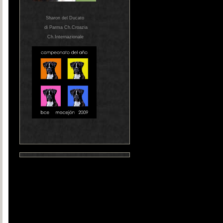
Sharon del Ducato
di Parma Ch.Croazia
Ch.Internazionale