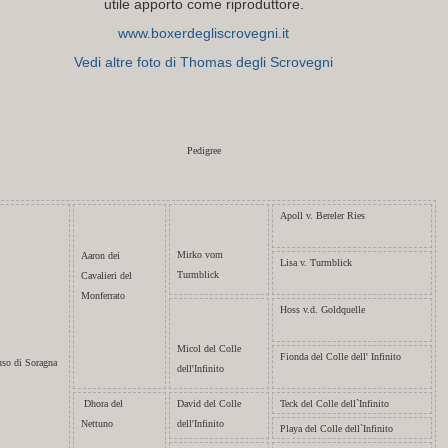
utile apporto come riproduttore.
www.boxerdegliscrovegni.it
Vedi altre foto di Thomas degli Scrovegni
Pedigree
Apoll v. Bereler Ries
Mirko vom
Aaron dei
Lisa v. Turmblick
Turmblick
Cavalieri del
Monferrato
Hoss v.d. Goldquelle
Micol del Colle
Fionda del Colle dell' Infinito
uso di Soragna
dell'Infinito
Dhora del
David del Colle
Teck del Colle dell`Infinito
Nettuno
dell'Infinito
Playa del Colle dell`Infinito