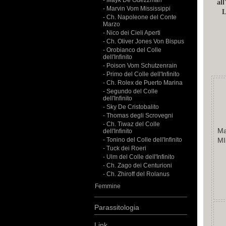
- Mayk De Guezzman
al
- Marvin Vom Mississippi
L
- Ch. Napoleone del Conte
Marzo
- Nico dei Cieli Aperti
- Ch. Oliver Jones Von Bispus
- Orobianco del Colle
dell'Infinito
- Poison Vom Schutzenrain
- Primo del Colle dell'Infinito
- Ch. Rolex de Puerto Marina
- Segundo del Colle
dell'Infinito
- Sky De Cristobalito
- Thomas degli Scrovegni
- Ch. Tiwaz del Colle
Ma
dell'Infinito
- Tonino del Colle dell'Infinito
MI
- Tuck dei Roeri
- Ulm del Colle dell'Infinito
- Ch. Zago dei Centurioni
- Ch. Zhiroff del Rolanus
Femmine
Parassitologia
Link