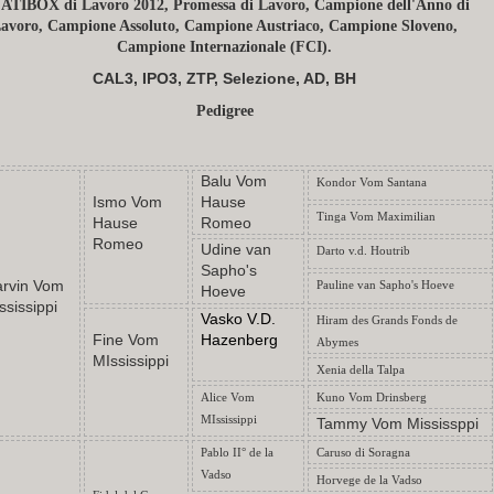
l'ATIBOX di Lavoro 2012, Promessa di Lavoro, Campione dell'Anno di
avoro, Campione Assoluto, Campione Austriaco, Campione Sloveno,
Campione Internazionale (FCI).
CAL3, IPO3, ZTP, Selezione, AD, BH
Pedigree
Balu Vom
Kondor Vom Santana
Ismo Vom
Hause
Tinga Vom Maximilian
Hause
Romeo
Romeo
Udine van
Darto v.d. Houtrib
Sapho's
rvin Vom
Pauline van Sapho's Hoeve
Hoeve
ssissippi
Vasko V.D.
Hiram des Grands Fonds de
Fine Vom
Hazenberg
Abymes
MIssissippi
Xenia della Talpa
Alice Vom
Kuno Vom Drinsberg
MIssissippi
Tammy Vom Mississppi
Pablo II° de la
Caruso di Soragna
Vadso
Horvege de la Vadso