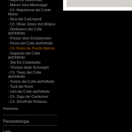
- Mayk De Guezzman
- Marvin Vom Mississippi
- Ch. Napoleone del Conte
Marzo
- Nico dei Cieli Aperti
- Ch. Oliver Jones Von Bispus
- Orobianco del Colle
dell'Infinito
- Poison Vom Schutzenrain
- Primo del Colle dell'Infinito
- Ch. Rolex de Puerto Marina
- Segundo del Colle
dell'Infinito
- Sky De Cristobalito
- Thomas degli Scrovegni
- Ch. Tiwaz del Colle
dell'Infinito
- Tonino del Colle dell'Infinito
- Tuck dei Roeri
- Ulm del Colle dell'Infinito
- Ch. Zago dei Centurioni
- Ch. Zhiroff del Rolanus
Femmine
Parassitologia
Link