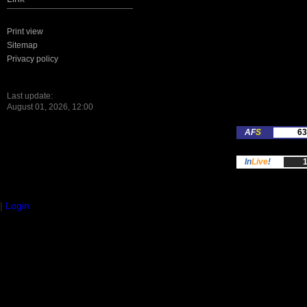
Print view
Sitemap
Privacy policy
Last update:
August 01, 2026, 12:00
AF
S
63
In
Live
!
1
|
Login