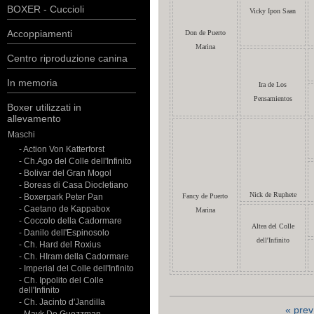
BOXER - Cuccioli
Vicky Ipon Saan
Accoppiamenti
Don de Puerto
Marina
Centro riproduzione canina
In memoria
Ira de Los
Pensamientos
Boxer utilizzati in
allevamento
Maschi
- Action Von Katterforst
- Ch.Ago del Colle dell'Infinito
- Bolivar del Gran Mogol
- Boreas di Casa Diocletiano
Nick de Ruphete
- Boxerpark Peter Pan
Fancy de Puerto
- Caetano de Kappabox
Marina
- Coccolo della Cadormare
Altea del Colle
- Danilo dell'Espinosolo
dell'Infinito
- Ch. Hard del Roxius
- Ch. HIram della Cadormare
- Imperial del Colle dell'Infinito
- Ch. Ippolito del Colle
dell'Infinito
- Ch. Jacinto d'Jandilla
« prev