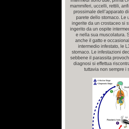
intermedi sono due, prima c
mammiferi, uccelli, rettili, an
prossimale dell’apparato dig
parete dello stomaco. Le u
ingerite da un crostaceo si 
ingerito da un ospite interme
e nella sua muscolatura. S
anche il gatto e occasiona
intermedio infestato, le L
stomaco. Le infestazioni d
sebbene il parassita provochi
diagnosi si effettua riscont
tuttavia non sempre i s