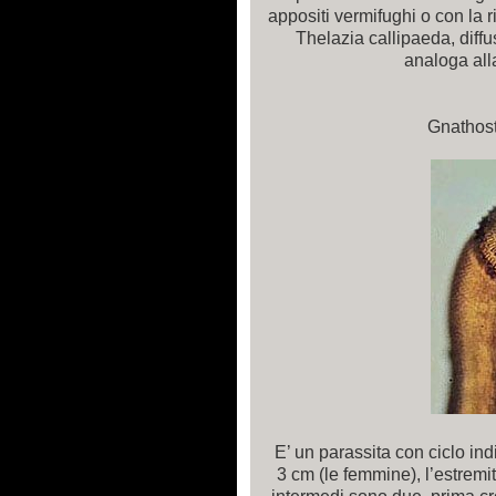
appositi vermifughi o con la 
Thelazia callipaeda, diffu
analoga alla
Gnathos
E’ un parassita con ciclo indi
3 cm (le femmine), l’estremit