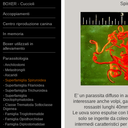
Spi
BOXER - Cuccioli
Accoppiamenti
Centro riproduzione canina
In memoria
Boxer utilizzati in
allevamento
Parassitologia
- Anchilostomi
- Metastrongili
- Ascaridi
- Superfamiglia Spiruroidea
- Superfamiglia Filarioidea
- Superfamiglia Trichuroidea
E’ un parassita diffuso in a
- Superfamiglia
Dioctophymatoidea
interessare anche volpi, gatti
- Classe Trematoda Sottoclasse
rossastri lunghi 40m
Digenea
Le uova sono espulse con le
- Famiglia Troglotrematide
solo se ingerite da coleo
- Famiglia Opisthorchidae
intermedi caratteristici pe
- Famiglia Diplostomatidae