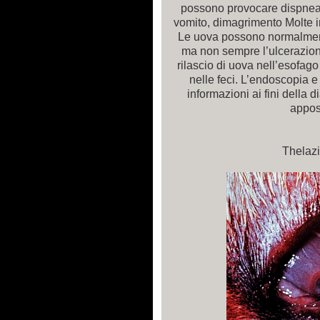
possono provocare dispnea,
vomito, dimagrimento Molte i
Le uova possono normalment
ma non sempre l’ulcerazion
rilascio di uova nell’esofago 
nelle feci. L’endoscopia e 
informazioni ai fini della d
apposi
Thelazi