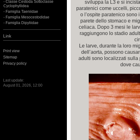
sviluppa la L3 e si incis
- Classe Cestoda Sottoclasse
Cyclophyllidea
paratenici come uccelli, piccol
- Famiglia Taeniidae
o l’ospite paratenico sono i
- Famiglia Mesocestodidae
parete dello stomaco e migra
- Famiglia Dipyliidae
celiaca. Dopo 3 mesi le lar
raggiungono lo stadio adulto
Link
ci
Le larve, durante la loro mi
Print view
dell’aorta, possono causare
Sitemap
adulti sono localizzati sull
Privacy policy
dove cau
Last update:
August 01, 2026, 12:00