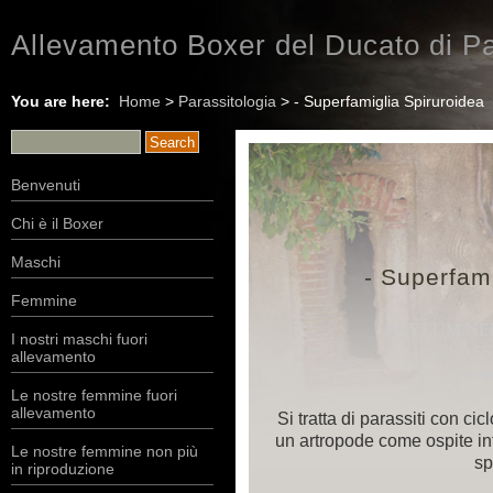
Allevamento Boxer del Ducato di Pa
You are here:
Home
>
Parassitologia
> - Superfamiglia Spiruroidea
Benvenuti
Chi è il Boxer
Maschi
- Superfam
Femmine
PHYLUM NE
I nostri maschi fuori
CLAS
allevamento
I nem
Le nostre femmine fuori
allevamento
Si tratta di parassiti con cic
un artropode come ospite i
Le nostre femmine non più
sp
in riproduzione