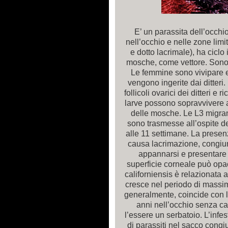
E’ un parassita dell’occhio 
nell’occhio e nelle zone limi
e dotto lacrimale), ha ciclo i
mosche, come vettore. Sono v
Le femmine sono vivipare e 
vengono ingerite dai ditteri
follicoli ovarici dei ditteri e 
larve possono sopravvivere a
delle mosche. Le L3 migran
sono trasmesse all’ospite de
alle 11 settimane. La presenz
causa lacrimazione, congiunt
appannarsi e presentare u
superficie corneale può opa
californiensis è relazionata a
cresce nel periodo di massim
generalmente, coincide con l’
anni nell’occhio senza cau
l’essere un serbatoio. L’inf
di parassiti nel sacco congiu