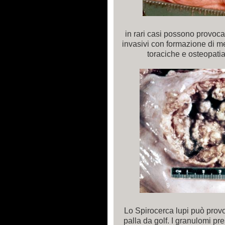
in rari casi possono provoc
invasivi con formazione di me
toraciche e osteopatia
Lo Spirocerca lupi può provo
palla da golf. I granulomi pre