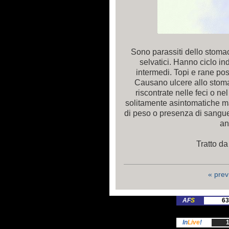
Sono parassiti dello stomac
selvatici. Hanno ciclo ind
intermedi. Topi e rane pos
Causano ulcere allo stom
riscontrate nelle feci o ne
solitamente asintomatiche m
di peso o presenza di sangue 
an
Tratto da
« prev
AF
S
63
In
Live
!
1