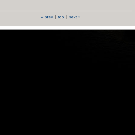
« prev
|
top
|
next »