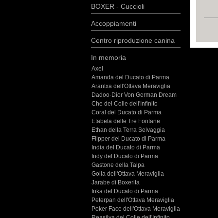
BOXER - Cuccioli
Accoppiamenti
Centro riproduzione canina
In memoria
Axel
Amanda del Ducato di Parma
Arantxa dell'Ottava Meraviglia
Dadoo-Dior Von German Dream
Che del Colle dell'Infinito
Coral del Ducato di Parma
Etabeta delle Tre Fontane
Ethan della Terra Selvaggia
Flipper del Ducato di Parma
India del Ducato di Parma
Indy del Ducato di Parma
Gastone della Talpa
Golia dell'Ottava Meraviglia
Jarabe di Boxerita
Inka del Ducato di Parma
Peterpan dell'Ottava Meraviglia
Poker Face dell'Ottava Meraviglia
Reasilva del Colle dell'Infinito