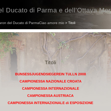
l Ducato di Parma e dell'Ottava Mer
ron del Ducato di ParmaCiao amore mio
> Titoli
Titoli
BUNSESSJUGENDSIEGEREIN TULLN 2008
CAMPIONESSA
NAZIONALE
CROATA
CAMPIONESSA INTERNAZIONALE
CAMPIONESSA AUSTRIACA
CAMPIONESSA INTERNAZIONALE di ESPOSIZIONE