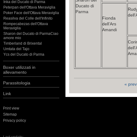
Sharon del
Inka del Ducato di Parma
Ducato di
Peterpan dell'Ottava Meraviglia
Rud
Parma
Poker Face dell'Ottava Meraviglia
dell'
Fionda
Reasilva del Colle dell'Infinito
dell'Ars
Rompecabezas dell'Ottava
Meraviglia
Amandi
Sharon del Ducato di ParmaCiao
amore mio
Cori
Timberland di Brixental
dell'
Umtata del Tajo
Ama
Ycs del Ducato di Parma
Boxer utilizzati in
allevamento
Parassitologia
« prev
Link
Print view
Sitemap
Privacy policy