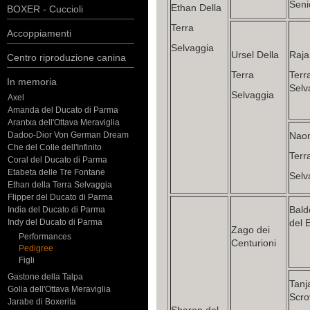
Seni
Ethan Della
BOXER - Cuccioli
Terra
Accoppiamenti
Selvaggia
Ursel Della
Raja
Centro riproduzione canina
Terra
Terr
In memoria
Selv
Selvaggia
Axel
Amanda del Ducato di Parma
Arantxa dell'Ottava Meraviglia
Dadoo-Dior Von German Dream
Naom
Che del Colle dell'Infinito
Terr
Coral del Ducato di Parma
Etabeta delle Tre Fontane
Selv
Ethan della Terra Selvaggia
Flipper del Ducato di Parma
Bald
India del Ducato di Parma
Indy del Ducato di Parma
del 
Zago dei
Performances
Centurioni
Pedigree
Figli
Gastone della Talpa
Tanj
Golia dell'Ottava Meraviglia
Scro
Jarabe di Boxerita