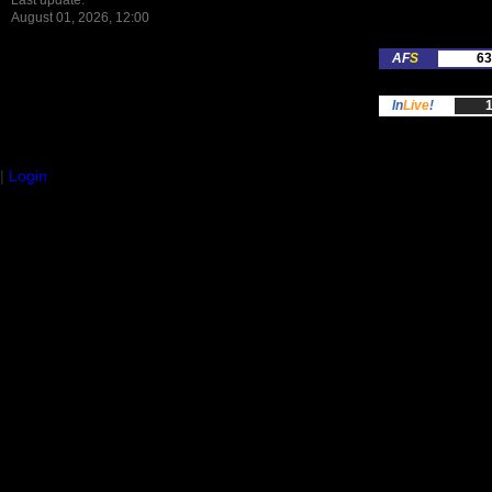
Last update:
August 01, 2026, 12:00
AF
S
63
In
Live
!
1
|
Login