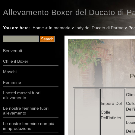
Allevamento Boxer del Ducato di Pa
You are here:
Home
>
In memoria
>
Indy del Ducato di Parma
> Ped
Benvenuti
Chi è il Boxer
Maschi
P
Femmine
I nostri maschi fuori
Olim
allevamento
Impero Del
Coll
Le nostre femmine fuori
Dell'
Colle
allevamento
Dell'infinito
Loui
Le nostre femmine non più
in riproduzione
Della