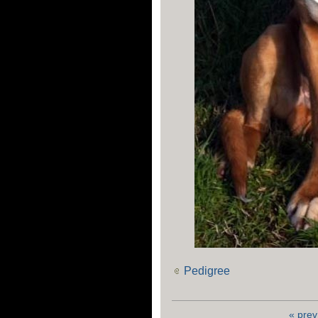
Pedigree
« prev