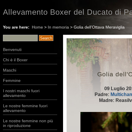
Allevamento Boxer del Ducato di Pa
You are here:
Home
>
In memoria
> Golia dell'Ottava Meraviglia
Benvenuti
Chi è il Boxer
Maschi
Golia dell'
Femmine
09 Luglio 20
I nostri maschi fuori
Padre:
Multicham
allevamento
Madre: Reasilva
Le nostre femmine fuori
allevamento
Le nostre femmine non più
in riproduzione