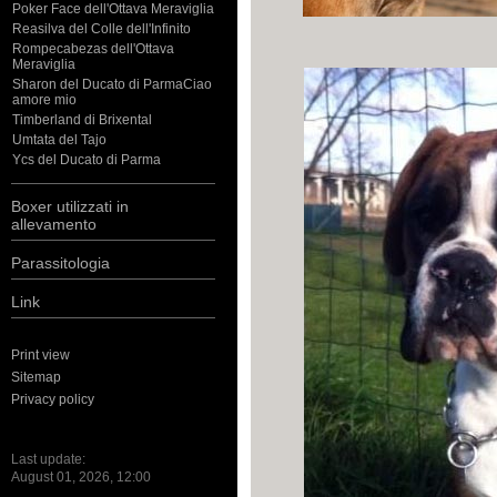
Poker Face dell'Ottava Meraviglia
Reasilva del Colle dell'Infinito
Rompecabezas dell'Ottava
Meraviglia
Sharon del Ducato di ParmaCiao
amore mio
Timberland di Brixental
Umtata del Tajo
Ycs del Ducato di Parma
Boxer utilizzati in
allevamento
Parassitologia
Link
Print view
Sitemap
Privacy policy
Last update:
August 01, 2026, 12:00