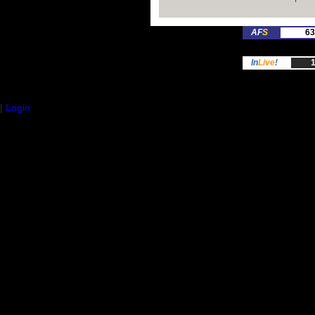
AF
S
63
In
Live
!
1
|
Login