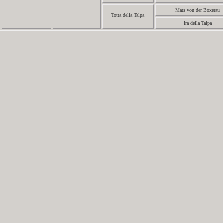
Mats von der Boxerau
Totta della Talpa
Ira della Talpa