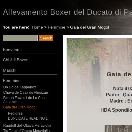
Allevamento Boxer del Ducato di Pa
You are here:
Home
>
Femmine
> Gaia del Gran Mogol
Benvenuti
Chi è il Boxer
Maschi
Gaia de
Femmine
Do Do de Kappabox
Nata il 
Chava de Casa de Almazan
Padre : Qua
Farrah Fawcett de La Casa
Madre : E
Almazan
Gaia del Gran Mogol
HDA Spondilo
Pedigree
DUPLICATE HEADING 1
Ragdoll dell'Ottava Meraviglia
Tic Tac dell'Ottava Meraviglia