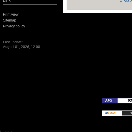
Link
« prev
Print view
Sitemap
Privacy policy
Last update:
August 01, 2026, 12:00
AF
S
63
In
Live
!
1