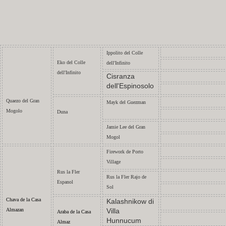
Ippolito del Colle
Eko del Colle
dell'Infinito
dell'Infinito
Cisranza
dell'Espinosolo
Quaezo del Gran
Mayk del Guezman
Mogolo
Duna
Jamie Lee del Gran
Mogol
Firework de Porto
Village
Rus la Fler
Rus la Fler Rajo de
Espanol
Sol
Chava de la Casa
Kalashnikow di
Almazan
Villa
Araba de la Casa
Hunnucum
Almaz