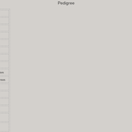
Pedigree
mes
bymes