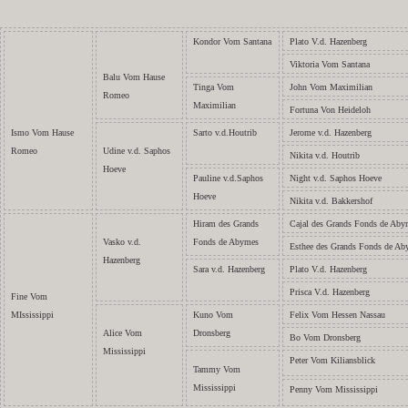
Kondor Vom Santana
Plato V.d. Hazenberg
Viktoria Vom Santana
Balu Vom Hause
Tinga Vom
John Vom Maximilian
Romeo
Maximilian
Fortuna Von Heideloh
Ismo Vom Hause
Sarto v.d.Houtrib
Jerome v.d. Hazenberg
Romeo
Udine v.d. Saphos
Nikita v.d. Houtrib
Hoeve
Pauline v.d.Saphos
Night v.d. Saphos Hoeve
Hoeve
Nikita v.d. Bakkershof
Hiram des Grands
Cajal des Grands Fonds de Aby
Vasko v.d.
Fonds de Abymes
Esthee des Grands Fonds de A
Hazenberg
Sara v.d. Hazenberg
Plato V.d. Hazenberg
Prisca V.d. Hazenberg
Fine Vom
MIssissippi
Kuno Vom
Felix Vom Hessen Nassau
Alice Vom
Dronsberg
Bo Vom
Dronsberg
Mississippi
Peter Vom Kiliansblick
Tammy Vom
Mississippi
Penny Vom Mississippi